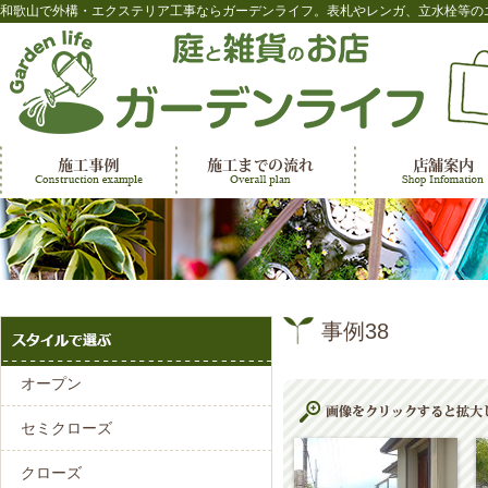
和歌山で外構・エクステリア工事ならガーデンライフ。表札やレンガ、立水栓等の
事例38
オープン
セミクローズ
クローズ